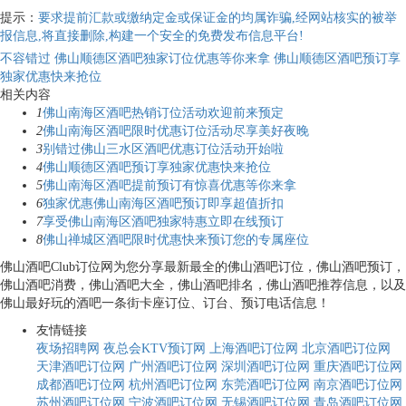
提示：
要求提前汇款或缴纳定金或保证金的均属诈骗,经网站核实的被举
报信息,将直接删除,构建一个安全的免费发布信息平台!
不容错过 佛山顺德区酒吧独家订位优惠等你来拿
佛山顺德区酒吧预订享
独家优惠快来抢位
相关内容
1
佛山南海区酒吧热销订位活动欢迎前来预定
2
佛山南海区酒吧限时优惠订位活动尽享美好夜晚
3
别错过佛山三水区酒吧优惠订位活动开始啦
4
佛山顺德区酒吧预订享独家优惠快来抢位
5
佛山南海区酒吧提前预订有惊喜优惠等你来拿
6
独家优惠佛山南海区酒吧预订即享超值折扣
7
享受佛山南海区酒吧独家特惠立即在线预订
8
佛山禅城区酒吧限时优惠快来预订您的专属座位
佛山酒吧Club订位网为您分享最新最全的佛山酒吧订位，佛山酒吧预订，
佛山酒吧消费，佛山酒吧大全，佛山酒吧排名，佛山酒吧推荐信息，以及
佛山最好玩的酒吧一条街卡座订位、订台、预订电话信息！
友情链接
夜场招聘网
夜总会KTV预订网
上海酒吧订位网
北京酒吧订位网
天津酒吧订位网
广州酒吧订位网
深圳酒吧订位网
重庆酒吧订位网
成都酒吧订位网
杭州酒吧订位网
东莞酒吧订位网
南京酒吧订位网
苏州酒吧订位网
宁波酒吧订位网
无锡酒吧订位网
青岛酒吧订位网