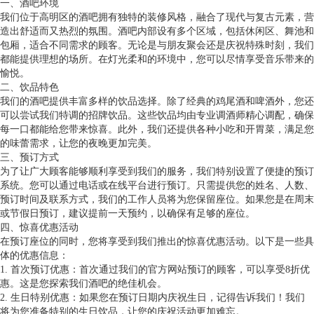
一、酒吧环境
我们位于高明区的酒吧拥有独特的装修风格，融合了现代与复古元素，营
造出舒适而又热烈的氛围。酒吧内部设有多个区域，包括休闲区、舞池和
包厢，适合不同需求的顾客。无论是与朋友聚会还是庆祝特殊时刻，我们
都能提供理想的场所。在灯光柔和的环境中，您可以尽情享受音乐带来的
愉悦。
二、饮品特色
我们的酒吧提供丰富多样的饮品选择。除了经典的鸡尾酒和啤酒外，您还
可以尝试我们特调的招牌饮品。这些饮品均由专业调酒师精心调配，确保
每一口都能给您带来惊喜。此外，我们还提供各种小吃和开胃菜，满足您
的味蕾需求，让您的夜晚更加完美。
三、预订方式
为了让广大顾客能够顺利享受到我们的服务，我们特别设置了便捷的预订
系统。您可以通过电话或在线平台进行预订。只需提供您的姓名、人数、
预订时间及联系方式，我们的工作人员将为您保留座位。如果您是在周末
或节假日预订，建议提前一天预约，以确保有足够的座位。
四、惊喜优惠活动
在预订座位的同时，您将享受到我们推出的惊喜优惠活动。以下是一些具
体的优惠信息：
1. 首次预订优惠：首次通过我们的官方网站预订的顾客，可以享受8折优
惠。这是您探索我们酒吧的绝佳机会。
2. 生日特别优惠：如果您在预订日期内庆祝生日，记得告诉我们！我们
将为您准备特别的生日饮品，让您的庆祝活动更加难忘。