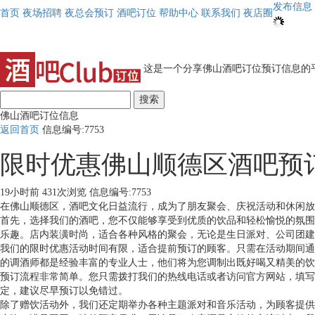
发布信息
首页
夜场招聘
夜总会预订
酒吧订位
帮助中心
联系我们
夜店圈
这是一个分享佛山酒吧订位预订信息的平
搜索
佛山酒吧订位信息
返回首页
信息编号:7753
限时优惠佛山顺德区酒吧预
19小时前
431次浏览
信息编号:7753
在佛山顺德区，酒吧文化日益流行，成为了朋友聚会、庆祝活动和休闲放
首先，选择我们的酒吧，您不仅能够享受到优质的饮品和轻松愉悦的氛围
乐趣。店内装潢时尚，适合各种风格的聚会，无论是生日派对、公司团建
我们的限时优惠活动时间有限，适合提前预订的顾客。只需在活动期间通
的调酒师都是经验丰富的专业人士，他们将为您调制出既好喝又精美的饮
预订流程非常简单。您只需拨打我们的热线电话或者访问官方网站，填写
定，建议尽早预订以免错过。
除了赠饮活动外，我们还定期举办各种主题派对和音乐活动，为顾客提供