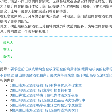
小吃，满足不同口味的顾客需求。无论是狂欢夜还是安静的交流时光，我
为了提升顾客的预订体验，我们还提供了VIP包间预订服务。VIP包间
建议，让每一位客人都能感受到尊贵的待遇。
在社交媒体时代，分享聚会的快乐也是一种潮流。我们鼓励顾客在酒吧的
提供了更多的回忆。
总之，佛山顺德区的酒吧以其独特的魅力和优质的服务，为每位顾客提供
见，共同度过一个美好的夜晚！
联系人：
电话：
微信：
提示：
要求提前汇款或缴纳定金或保证金的均属诈骗,经网站核实的被举报
不容错过 佛山顺德区酒吧独家订位优惠等你来拿
预订佛山高明区酒吧座
相关内容
1
佛山南海区酒吧提前预订有惊喜优惠等你来拿
2
佛山顺德区酒吧预订立享折扣名额有限
3
佛山禅城区酒吧特惠订位抢先体验欢乐夜晚
4
佛山顺德区酒吧预订座位送饮品活动火热进行中
5
佛山高明区酒吧畅享夜生活立即预定专属位置
6
快来佛山南海区酒吧预订座位即赠精美饮品