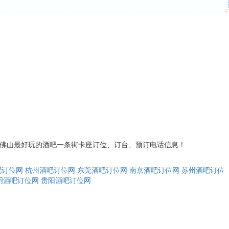
及佛山最好玩的酒吧一条街卡座订位、订台、预订电话信息！
吧订位网
杭州酒吧订位网
东莞酒吧订位网
南京酒吧订位网
苏州酒吧订位
明酒吧订位网
贵阳酒吧订位网