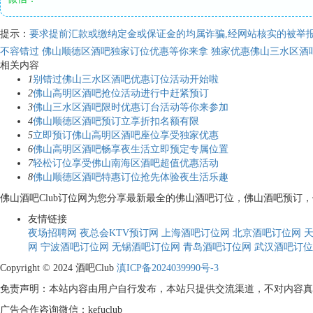
提示：
要求提前汇款或缴纳定金或保证金的均属诈骗,经网站核实的被举报
不容错过 佛山顺德区酒吧独家订位优惠等你来拿
独家优惠佛山三水区酒
相关内容
1
别错过佛山三水区酒吧优惠订位活动开始啦
2
佛山高明区酒吧抢位活动进行中赶紧预订
3
佛山三水区酒吧限时优惠订台活动等你来参加
4
佛山顺德区酒吧预订立享折扣名额有限
5
立即预订佛山高明区酒吧座位享受独家优惠
6
佛山高明区酒吧畅享夜生活立即预定专属位置
7
轻松订位享受佛山南海区酒吧超值优惠活动
8
佛山顺德区酒吧特惠订位抢先体验夜生活乐趣
佛山酒吧Club订位网为您分享最新最全的佛山酒吧订位，佛山酒吧预
友情链接
夜场招聘网
夜总会KTV预订网
上海酒吧订位网
北京酒吧订位网
网
宁波酒吧订位网
无锡酒吧订位网
青岛酒吧订位网
武汉酒吧订位
Copyright © 2024 酒吧Club
滇ICP备2024039990号-3
免责声明：本站内容由用户自行发布，本站只提供交流渠道，不对内容真
广告合作咨询微信：kefuclub