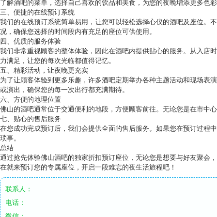
了解酒吧的菜单，选择自己喜欢的饮品和美食，为您的夜晚增添更多色彩
三、便捷的在线预订系统
我们的在线预订系统简单易用，让您可以轻松选择心仪的酒吧及座位。不
况，确保您选择的时间段内有充足的座位可供使用。
四、优质的服务体验
我们非常重视顾客的整体体验，因此在酒吧内提供贴心的服务。从入店时
力满足，让您的每次光临都值得记忆。
五、精彩活动，让夜晚更充实
为了让顾客体验到更多乐趣，许多酒吧定期举办各种主题活动和现场表演
或演出，确保您的每一次出行都充满期待。
六、方便的地理位置
佛山的酒吧通常位于交通便利的地段，方便顾客前往。无论您是在市中心
七、贴心的售后服务
在您成功完成预订后，我们会提供全面的售后服务。如果您在预订过程中
琐事。
总结
通过抢先体验佛山酒吧的独家折扣预订座位，无论您是想要与好友聚会，
在就来预订您的专属座位，开启一段难忘的夜生活旅程吧！
联系人：
电话：
微信：