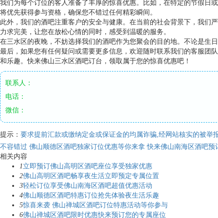
我们为每个订位的客人准备了丰厚的惊喜优惠。比如，在特定的节假日或
将优先获得参与资格，确保您不错过任何精彩瞬间。
此外，我们的酒吧注重客户的安全与健康。在当前的社会背景下，我们严
力求完美，让您在放松心情的同时，感受到温暖的服务。
在三水区的夜晚，不妨选择我们的酒吧作为您聚会的目的地。不论是生日
最后，如果您有任何疑问或需要更多信息，欢迎随时联系我们的客服团队
和乐趣。快来佛山三水区酒吧订台，领取属于您的惊喜优惠吧！
联系人：
电话：
微信：
提示：
要求提前汇款或缴纳定金或保证金的均属诈骗,经网站核实的被举报
不容错过 佛山顺德区酒吧独家订位优惠等你来拿
快来佛山南海区酒吧预
相关内容
1
立即预订佛山高明区酒吧座位享受独家优惠
2
佛山高明区酒吧畅享夜生活立即预定专属位置
3
轻松订位享受佛山南海区酒吧超值优惠活动
4
佛山顺德区酒吧特惠订位抢先体验夜生活乐趣
5
惊喜来袭 佛山禅城区酒吧订位特惠活动等你参与
6
佛山禅城区酒吧限时优惠快来预订您的专属座位