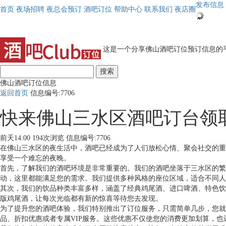
发布信息
首页
夜场招聘
夜总会预订
酒吧订位
帮助中心
联系我们
夜店圈
这是一个分享佛山酒吧订位预订信息的平
搜索
佛山酒吧订位信息
返回首页
信息编号:7706
快来佛山三水区酒吧订台领
前天14:00
194次浏览
信息编号:7706
在佛山三水区的夜生活中，酒吧已经成为了人们放松心情、聚会社交的重
享受一个难忘的夜晚。
首先，了解我们的酒吧环境是非常重要的。我们的酒吧坐落于三水区的繁
动，这里都能满足您的需求。我们提供多种风格的座位区域，适合不同人
其次，我们的饮品种类丰富多样，涵盖了经典鸡尾酒、进口啤酒、特色饮
版鸡尾酒，让每次光临都有新的惊喜等待您去发现。
为了提升您的酒吧体验，我们特别推出了订位服务，只需简单几步，您就
品、折扣优惠或者专属VIP服务。这些优惠不仅使您的消费更加划算，