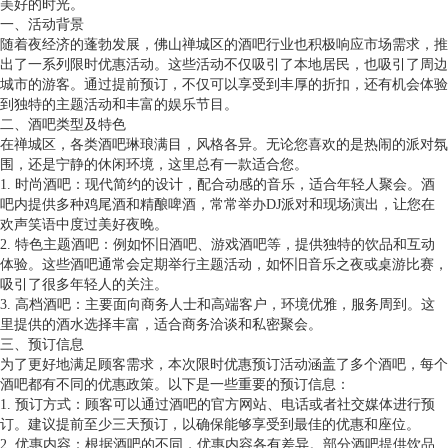
美好的时光。
一、活动背景
随着夜经济的蓬勃发展，佛山禅城区的酒吧行业也积极响应市场需求，推
出了一系列限时优惠活动。这些活动不仅吸引了本地居民，也吸引了周边
城市的游客。通过提前预订，不仅可以享受到丰厚的折扣，还有机会体验
到独特的主题活动和丰富的娱乐节目。
二、酒吧类型及特色
在禅城区，各类酒吧琳琅满目，风格各异。无论您喜欢的是热闹的派对氛
围，还是宁静的休闲环境，这里总有一款适合您。
1. 时尚酒吧：现代简约的设计，配合动感的音乐，适合年轻人聚会。酒
吧内提供多种鸡尾酒和精酿啤酒，常常举办DJ派对和现场演出，让您在
欢声笑语中度过美好夜晚。
2. 特色主题酒吧：例如怀旧酒吧、游戏酒吧等，提供独特的饮品和互动
体验。这些酒吧通常会定期举行主题活动，如怀旧音乐之夜或桌游比赛，
吸引了很多年轻人的关注。
3. 高档酒吧：主要面向商务人士和高端客户，环境优雅，服务周到。这
里提供的酒水选择丰富，适合商务洽谈和私密聚会。
三、预订信息
为了更好地满足顾客需求，本次限时优惠预订活动涵盖了多个酒吧，每个
酒吧都有不同的优惠政策。以下是一些重要的预订信息：
1. 预订方式：顾客可以通过酒吧的官方网站、电话或者社交媒体进行预
订。建议提前至少三天预订，以确保能够享受到最佳的优惠和座位。
2. 优惠内容：根据酒吧的不同，优惠内容各有差异。部分酒吧提供饮品