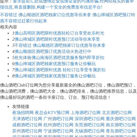
提示：
要求提前汇款或缴纳定金或保证金的均属诈骗,经网站核实的被举
报信息,将直接删除,构建一个安全的免费发布信息平台!
不容错过 佛山顺德区酒吧独家订位优惠等你来拿
佛山禅城区酒吧预订特
惠不容错过赶紧行动起来
相关内容
1
佛山高明区酒吧限时优惠轻松订台享受欢乐时光
2
佛山禅城区酒吧限时优惠预订活动等你来享受
3
不容错过 佛山顺德区酒吧独家订位优惠等你来拿
4
佛山顺德区酒吧预订优惠活动火热进行中
5
抢先体验佛山南海区酒吧优质服务预约即享折扣
6
佛山禅城区酒吧独家优惠预订服务让你畅玩
7
佛山禅城区酒吧限时优惠 轻松订位享受专属折扣
8
佛山禅城区酒吧独家优惠预订服务让你畅玩
佛山酒吧Club订位网为您分享最新最全的佛山酒吧订位，佛山酒吧预订，
佛山酒吧消费，佛山酒吧大全，佛山酒吧排名，佛山酒吧推荐信息，以及
佛山最好玩的酒吧一条街卡座订位、订台、预订电话信息！
友情链接
夜场招聘网
夜总会KTV预订网
上海酒吧订位网
北京酒吧订位网
天津酒吧订位网
广州酒吧订位网
深圳酒吧订位网
重庆酒吧订位网
成都酒吧订位网
杭州酒吧订位网
东莞酒吧订位网
南京酒吧订位网
苏州酒吧订位网
宁波酒吧订位网
无锡酒吧订位网
青岛酒吧订位网