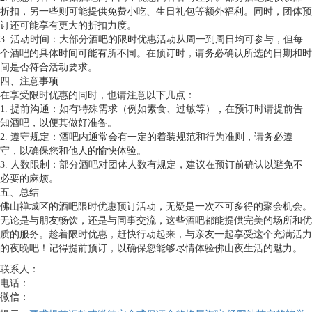
折扣，另一些则可能提供免费小吃、生日礼包等额外福利。同时，团体预
订还可能享有更大的折扣力度。
3. 活动时间：大部分酒吧的限时优惠活动从周一到周日均可参与，但每
个酒吧的具体时间可能有所不同。在预订时，请务必确认所选的日期和时
间是否符合活动要求。
四、注意事项
在享受限时优惠的同时，也请注意以下几点：
1. 提前沟通：如有特殊需求（例如素食、过敏等），在预订时请提前告
知酒吧，以便其做好准备。
2. 遵守规定：酒吧内通常会有一定的着装规范和行为准则，请务必遵
守，以确保您和他人的愉快体验。
3. 人数限制：部分酒吧对团体人数有规定，建议在预订前确认以避免不
必要的麻烦。
五、总结
佛山禅城区的酒吧限时优惠预订活动，无疑是一次不可多得的聚会机会。
无论是与朋友畅饮，还是与同事交流，这些酒吧都能提供完美的场所和优
质的服务。趁着限时优惠，赶快行动起来，与亲友一起享受这个充满活力
的夜晚吧！记得提前预订，以确保您能够尽情体验佛山夜生活的魅力。
联系人：
电话：
微信：